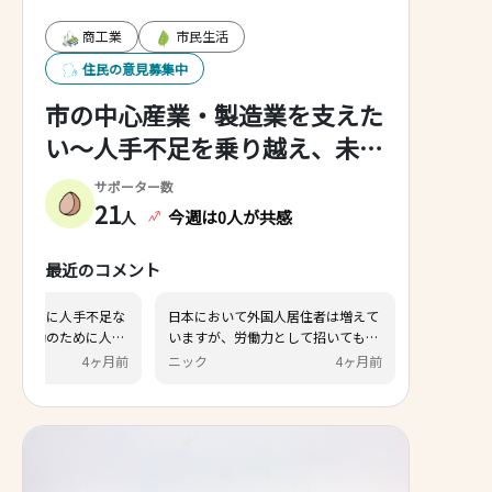
商工業
市民生活
住民の意見募集中
市の中心産業・製造業を支えた
い～人手不足を乗り越え、未来
へつなぐまちへ～
サポーター数
21
今週は0人が共感
人
最近のコメント
ご意見ありがとうござます。 コメン
人手不足というが本当に人手
ト頂いた「生活保護者」となること
のか。低賃金、重労働のため
をご心配されていましたので行政へ
集まらないだけでは？ それで
八尋 伸二
3ヶ月前
匿名
4
確認しました。 技能実習生は、国の
を入れて犯罪や生活保護者が
法律で決められており生活保護の対
も困る。 外国人は近年問題に
象にならないそうです。
きているので人手不足だから
に外国人を入れて欲しくない