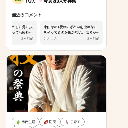
70
今週は0人が共感
人
最近のコメント
新東名の戸川周辺は、新東名の開通
秦野駅のまほろば大橋から四
を待たずにサービスエリアや商業施
ける道の開発は何年経っても
設などの開発を進めて、人が集ま
ない理由はなんでしょう。ス
けんけん
3ヶ月前
けんけん
3
る、利用されるインターチェンジに
感がなさすぎ。他の事業も同
して欲しい。 新東名の開通は何年先
に感じる
になるかわからず、空き地のままで
はもったいない
市民生活
防災
子育て