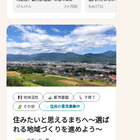
ください。
の支援なしに自力で一戸建てを持て
3ヶ月前
bee7731
6ヶ月前
る可能性がある稀有な地域だと思い
ます。また、スーパーも多く、物価
も比較的安くて、実は穴場だと思い
ます。そこをアピールしてみては？
一方、まちの道並みはごちゃごちゃ
と無計画に区画整理されておらず成
り行き任せの開発で魅力的ではな
い⋯というのが現実ですね。
地域活性
都市基盤
子育て
その他
住民の意見募集中
住みたいと思えるまちへ～選ば
れる地域づくりを進めよう～
サポーター数