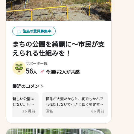
住民の意見募集中
まちの公園を綺麗に〜市民が支
えられる仕組みを！
サポーター数
56
今週は2人が共感
人
最近のコメント
市民レポートという機能を初めて知
今泉のバス通りにある新しい
りました、また実際にLINEから使っ
使っている人をみたことない
てみましたがよろしいですか？など
の少ない公園はお金や人をか
さくらもち
3ヶ月前
けんけん
3
の確認が多く使いづらかったり、そ
持、整備するのでなく無くす
もそもの導線がわかりづらいので使
必要と思います。
いやすさの見直しと広報の両方が必
要だと思います 自治会の回覧板など