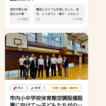
若者向けの店が無いんだから定着す
上智短大がなくなり、高校の
るわけない笑 秦野駅周辺も居酒屋と
るので東海大学生の定住化は
薬局まみれ。今後も秦野はお年寄り
とおもいます。応援してます
スマ
29日前
けんけん
3
だけが増え続けて廃れていく一方で
すね。
防災
教育
行政と協議・検討中
市内小中学校体育館空調設備設
置に向けて～子どもたちがのび