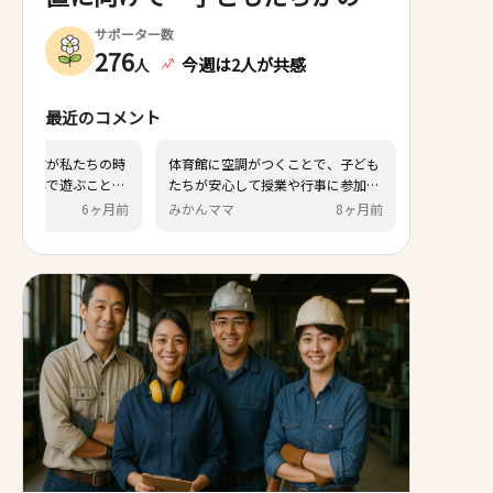
のびと体を動かせる環境づくり
サポーター数
～
276
今週は2人が共感
人
最近のコメント
近年の日本は夏の猛暑がひどいた
小学生の子供がいますが私た
め、早急に整備した方が良い。避難
のように夏場自由に外で遊ぶ
場所にもなっているので地域の防災
らできなくとても可哀想なの
匿名
4ヶ月前
じゅん
6
対策として良いと思う
調の効いた体育館で体を動か
は本当に素晴らしい事だと思
す。 このような課題に取り組
する事ができる行動力のある
んがいてくれてとても心強い