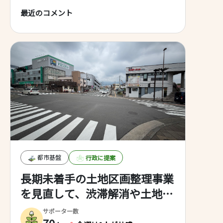
最近のコメント
都市基盤
行政に提案
長期未着手の土地区画整理事業
を見直して、渋滞解消や土地活
用を進めて活性化を図ろう
サポーター数