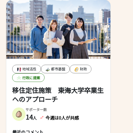
むべきではないでしょうか。 「宿
いて、市では利活用と解体の
泊客」を増やすことで、地元に落と
れの取り組みを進めていき、
してもらえるお金も増え、地元の商
空き家については、解体費用
店や会社も潤います。 そのために
制度を8年度から創設し、管理
は、宿泊施設の増加が課題だと思い
空家対策を進めていく予定で
ます。宿泊施設の誘致等の取り組み
を期待します。
地域活性
都市基盤
財政
行政に提案
移住定住施策 ――東海大学卒業生
へのアプローチ
サポーター数
14
今週は0人が共感
人
最近のコメント