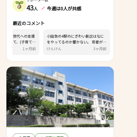
43
今週は0人が共感
人
最近のコメント
お年寄りと若者の交流の場を作ろ
秦野市独自の「子育て世代へ
う！みたいな感じで本町地区に何か
策」をもっと充実させて、(子
作る予定があるみたいですが本当に
族の)秦野市への移住•定住促
スマ
29日前
ひろしです
1
無駄。喜ぶのはお年寄りだけ。 若い
るべきではないでしょうか。
人が求めているのは商業施設です。
た支援策と秦野市の魅力を併
遊ぶ場所がないから結局みんな市外
ット等でPRすることで、少子
へ行ってしまう。簡単にわかること
化対策の一助となるのではと
なのに議会もお年寄りまみれだから
す。
どうしても若者の暮らしやすさより
もお年寄りの娯楽優先なんでしょう
ね。