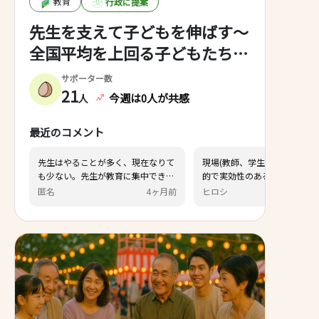
教育
行政に提案
先生を支えて子どもを伸ばす～
全国平均を上回る子どもたちの
力を育てよう～
サポーター数
21
今週は0人が共感
人
最近のコメント
とが多く、現在なりて
現場(教師、学生)の声を聞いて効率
生が教育に集中できる
的で実効性のある施策を実現してく
や休憩がきちんと取れ
ださい。
4ヶ月前
ヒロシ
6ヶ月前
授業準備にしっかりと
うにするべき