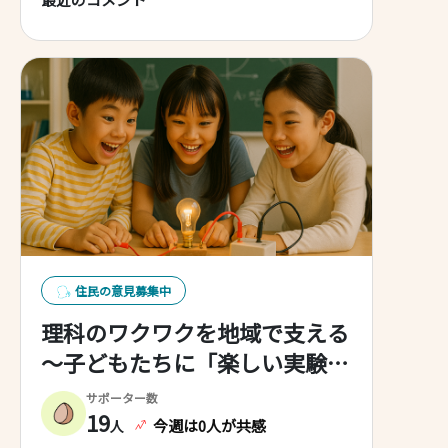
住民の意見募集中
理科のワクワクを地域で支える
～子どもたちに「楽しい実験」
をもっと！
サポーター数
19
今週は0人が共感
人