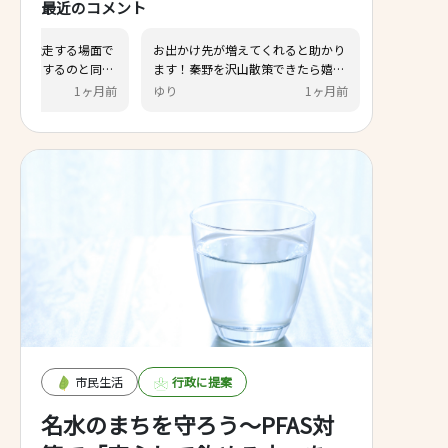
最近のコメント
気軽に利用しやすいドックランがあ
公道で車とバイクが並走する
れば嬉しいです。 広くなくても良い
お互いヒヤヒヤしたりするの
ので、出来れば大根公園、戸川公園
様、ランナーと犬を散歩中の
サトウ
15日前
ゆーじん
1
にも作って欲しいです！
も並走するときヒヤヒヤします
の緊張からカルチャーパーク
機会が減りました。 ランナー
主もお互い気持ちよく利用出
うドッグランの開設を一早く
す。
市民生活
行政に提案
名水のまちを守ろう～PFAS対