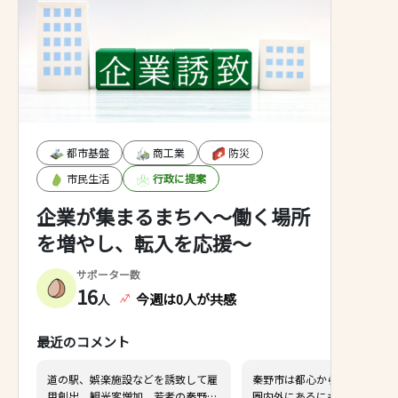
都市基盤
商工業
防災
市民生活
行政に提案
企業が集まるまちへ～働く場所
を増やし、転入を応援～
サポーター数
16
今週は0人が共感
人
最近のコメント
施設などを誘致して雇
秦野市は都心からどうにか？１時間
客増加、若者の秦野離
圏内外にあるにも関わらず、親から