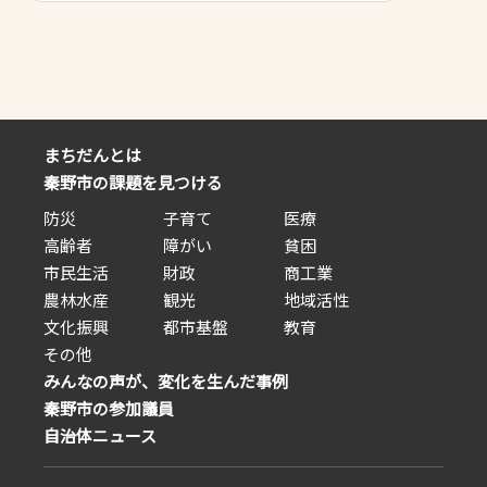
トが無いのでみんな抜けてしまうん
交流」への寄与でしょうか？
だと思う。
らば、自治会ではなく他の手
えることも出来るはずです。 
(初期)から続く「自治会」制
今の住民のニーズや現状と大
離しているように感じます。
「自治会は何のためか」を再
まちだんとは
し、今の時代に即したやり方
秦野市の課題を見つける
るべきだと思います。
防災
子育て
医療
高齢者
障がい
貧困
市民生活
財政
商工業
農林水産
観光
地域活性
文化振興
都市基盤
教育
その他
みんなの声が、変化を生んだ事例
秦野市の参加議員
自治体ニュース