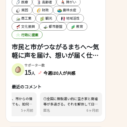
医療
高齢者
障がい
貧困
財政
農林水産
商工業
観光
地域活性
文化振興
都市基盤
教育
行政に提案
市民と市がつながるまちへ～気
軽に声を届け、想いが届く仕組
みづくり～
サポーター数
15
今週は0人が共感
人
最近のコメント
「観光」の課題設定の中に「観光客
広報の配布については、市か
誘致の取り組み」が必要ではありま
報は紙媒体でもデータでも、
せんか？ 秦野市には観光資源がい
多くの市民に届けることがで
ひろしです
1ヶ月前
小山田 良弘
5
ろいろと存在しますが、訪れる観光
が重要ですので、効率的・効
客のほとんどが「日帰り」。「宿泊
方法を採用するよう、働きか
客の増加」を市の課題として取り組
ていきます。 また、空き家対