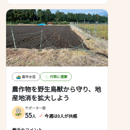
「総合プロデューサー」のような、
中立の「仕掛け人(選挙の盛り上げ
を担当する人)=選挙プロデューサ
ー」を設定するという案はどうでし
ょうか？ 選挙プロデューサーに、
選挙を盛り上げる企画や仕掛けを担
当してもらい、投票率の向上に繋げ
るというものです。 メディアのプ
ロデューサーが「視聴率〇〇%目
標」と課せられるように、その選挙
プロデューサーにも「投票率〇〇%
目標！」と課してしまうのも有りか
も…。
農林水産
行政に提案
農作物を野生鳥獣から守り、地
産地消を拡大しよう
サポーター数
55
今週は0人が共感
人
最近のコメント