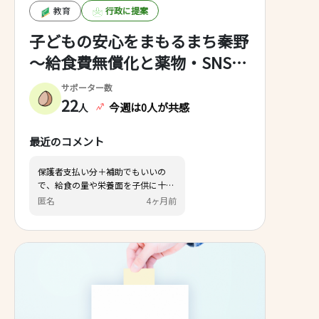
教育
行政に提案
子どもの安心をまもるまち秦野
～給食費無償化と薬物・SNS対
策の強化～
サポーター数
22
今週は0人が共感
人
最近のコメント
保護者支払い分＋補助でもいいの
で、給食の量や栄養面を子供に十分
な量にして欲しい
匿名
4ヶ月前