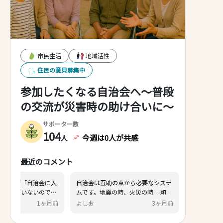
市民生活
地域活性
住民の意見募集中
参加したくなる自治会へ～普段
の交流が災害時の助け合いに～
サポーター数
104
今週は0人が共感
人
最近のコメント
昔ながらのルールがありすぎて、新
現状、ほとんどの人が「自治
しく引っ越してきた人が自治体に加
るメリット」を感じていない
入するハードルが高い。イベントへ
ないでしょうか(私も感じてい
スマ
29日前
ひろしです
1
参加してもお年寄りのお世話係みた
ん)。 「自治会」の目的は何
いになる。そもそも若い人にメリッ
うか？「災害時の対応」や「