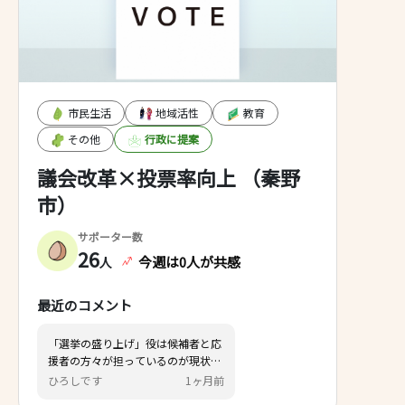
市民生活
地域活性
教育
その他
行政に提案
議会改革×投票率向上 （秦野
市）
サポーター数
26
今週は0人が共感
人
最近のコメント
「選挙の盛り上げ」役は候補者と応
援者の方々が担っているのが現状で
すが、投票率は伸びていません。
ひろしです
1ヶ月前
そこで、メディアでいうところの