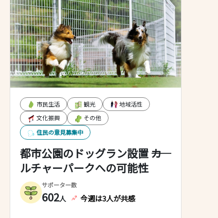
に常に案内を乗せておくなどすると
よいのではないでしょうか？
市民生活
観光
地域活性
文化振興
その他
住民の意見募集中
都市公園のドッグラン設置 ――カ
ルチャーパークへの可能性
サポーター数
602
今週は3人が共感
人