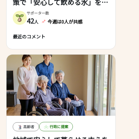
策で「安心して飲める水」を次
の世代へ～ （※PFAS：撥水・
サポーター数
撥油・耐熱性をもつ人工化学物
42
今週は0人が共感
人
質群で、環境中で分解されにく
最近のコメント
く蓄積しやすい）
高齢者
行政に提案