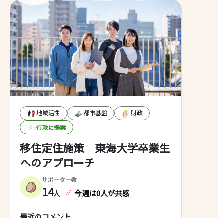
利活用と解体のそれぞ
を進めていき、危険な
ては、解体費用の補助
から創設し、管理不全
めていく予定です。
地域活性
都市基盤
財政
行政に提案
移住定住施策 ――東海大学卒業生
へのアプローチ
サポーター数
14
今週は0人が共感
人
最近のコメント