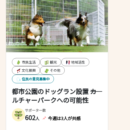
市民生活
観光
地域活性
文化振興
その他
住民の意見募集中
都市公園のドッグラン設置 ――カ
ルチャーパークへの可能性
サポーター数
602
今週は3人が共感
人