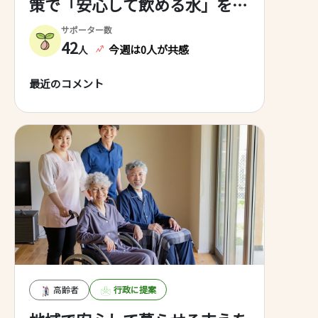
策で「安心して飲める水」を次
の世代へ～ （※PFAS：撥水・
サポーター数
撥油・耐熱性をもつ人工化学物
42
今週は0人が共感
人
質群で、環境中で分解されにく
最近のコメント
く蓄積しやすい）
高齢者
行政に提案