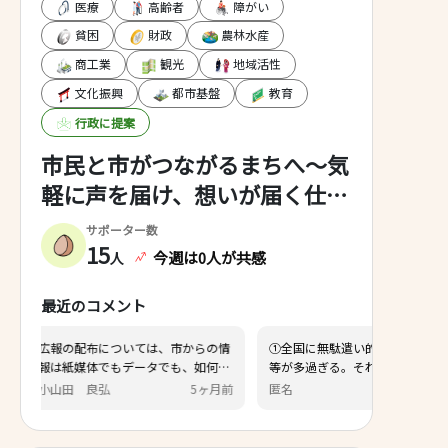
医療
高齢者
障がい
貧困
財政
農林水産
商工業
観光
地域活性
文化振興
都市基盤
教育
行政に提案
市民と市がつながるまちへ～気
軽に声を届け、想いが届く仕組
みづくり～
サポーター数
15
今週は0人が共感
人
最近のコメント
ついては、市からの情
①全国に無駄遣い的に空き家と廃墟
もデータでも、如何に
等が多過ぎる。それを解体して日本
届けることができるか
が綺麗になって欲しい。②自然破壊
5ヶ月前
匿名
6ヶ月前
で、効率的・効果的な
反対。失われた自然を回復させて欲
るよう、働きかけをし
しい。
 また、空き家対策につ