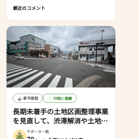
最近のコメント
都市基盤
行政に提案
長期未着手の土地区画整理事業
を見直して、渋滞解消や土地活
用を進めて活性化を図ろう
サポーター数