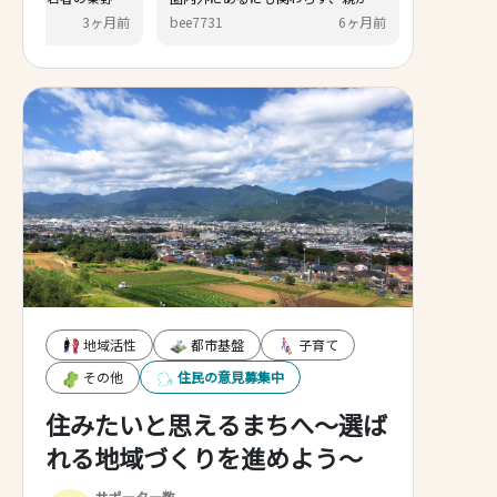
れを対策してください。
の支援なしに自力で一戸建て
けんけん
3ヶ月前
bee7731
6
る可能性がある稀有な地域だ
ます。また、スーパーも多く
も比較的安くて、実は穴場だ
ます。そこをアピールしてみ
一方、まちの道並みはごちゃ
と無計画に区画整理されてお
り行き任せの開発で魅力的で
い⋯というのが現実ですね。
地域活性
都市基盤
子育て
その他
住民の意見募集中
住みたいと思えるまちへ～選ば
れる地域づくりを進めよう～
サポーター数