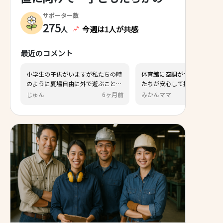
のびと体を動かせる環境づくり
サポーター数
～
275
今週は1人が共感
人
最近のコメント
がいますが私たちの時
体育館に空調がつくことで、子ども
自由に外で遊ぶことす
たちが安心して授業や行事に参加で
ても可哀想なので、空
きるのは本当にありがたいです。
6ヶ月前
みかんママ
8ヶ月前
育館で体を動かせるの
らしい事だと思いま
うな課題に取り組み実現
る行動力のある議員さ
てとても心強いです！