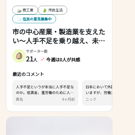
商工業
市民生活
住民の意見募集中
市の中心産業・製造業を支えた
い～人手不足を乗り越え、未来
へつなぐまちへ～
サポーター数
21
今週は0人が共感
人
最近のコメント
うが本当に人手不足な
日本において外国人居住者は増えて
、重労働のために人が
いますが、労働力として招いても数
けでは？ それで外国人
年で自国に帰る方。生保等になる方
4ヶ月前
ニック
4ヶ月前
や生活保護者が増えて
もいらっしゃると思います。 国会等
国人は近年問題になって
でも討論されてますが、補助金目当
人手不足だからと安易
てで安い賃金の外国人労働者を雇っ
れて欲しくない
ている状況もあります 技術の継承や
積極的な人材育成をするなら、言葉
による弊害や財政的補填よりも現在