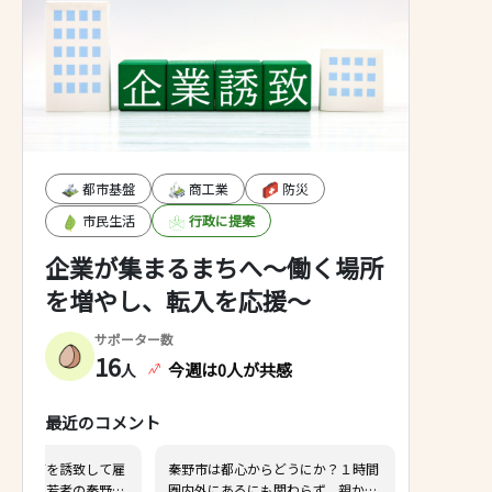
いる低所得者の就労支援にした方
が、今後の市政にとって良いのでは
ないでしょうか？ 元に言語支援など
も市内の大学ボランティアに頼るな
ど支援するには不安定な状況です 自
分の職場では、これまでに3つの国
から就労しに来てもらい共に働きま
したが、数年で離職し現在は一カ国
のみです その間の指導にかける時間
都市基盤
商工業
防災
と労力は計り知れません 市としても
市民生活
現在の在住外国人数。その中での就
行政に提案
労者と勤務年数を把握し、外国人労
企業が集まるまちへ～働く場所
働者を更に頼る事が正しいのか、そ
れとも縁もゆかりのない地で無作為
を増やし、転入を応援～
に多額の税金を投入していくのが得
策なのかをしっかり精査し、感覚で
サポーター数
なく数字や実事例などを出して行く
16
べきです またそれに伴い、生保の不
今週は0人が共感
人
正受給の調整などを行い、働いて税
金を納めてもらうという、国民の義
最近のコメント
務を果たしてもらう政策も必要では
ないでしょうか
道の駅、娯楽施設などを誘致して雇
秦野市は都心からどうにか？
用創出、観光客増加、若者の秦野離
圏内外にあるにも関わらず、