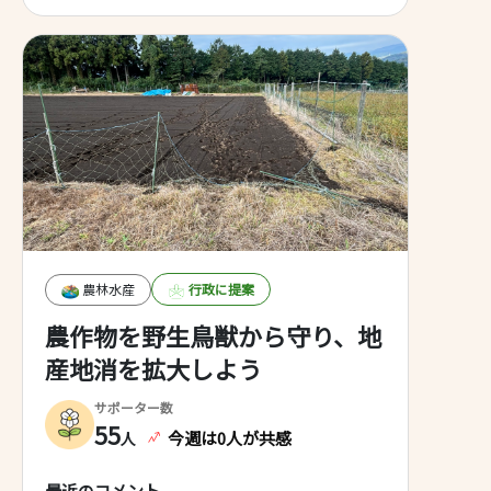
「総合プロデューサー」のような、
中立の「仕掛け人(選挙の盛り上げ
を担当する人)=選挙プロデューサ
ー」を設定するという案はどうでし
ょうか？ 選挙プロデューサーに、
選挙を盛り上げる企画や仕掛けを担
当してもらい、投票率の向上に繋げ
るというものです。 メディアのプ
ロデューサーが「視聴率〇〇%目
標」と課せられるように、その選挙
プロデューサーにも「投票率〇〇%
目標！」と課してしまうのも有りか
も…。
農林水産
行政に提案
農作物を野生鳥獣から守り、地
産地消を拡大しよう
サポーター数
55
今週は0人が共感
人
最近のコメント