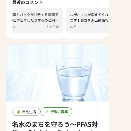
最近のコメント
イクが並走する場面で
お出かけ先が増えてくれると助かり
ヤしたりするのと同
ます！秦野を沢山散策できたら嬉し
と犬を散歩中の飼い主
いです。
1ヶ月前
ゆり
1ヶ月前
きヒヤヒヤします。 こ
ルチャーパークに行く
した。 ランナーも飼い
持ちよく利用出来るよ
の開設を一早く望みま
市民生活
行政に提案
名水のまちを守ろう～PFAS対