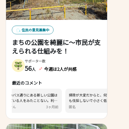
住民の意見募集中
まちの公園を綺麗に〜市民が支
えられる仕組みを！
サポーター数
56
今週は2人が共感
人
最近のコメント
りにある新しい公園は
掃除が大変だからと、何でもかんで
をみたことない。利用
も伐採しないで小さく低く剪定すれ
はお金や人をかけて維
ば良い 砂埃を止めていた木がなくな
3ヶ月前
匿名
6ヶ月前
のでなく無くすことも
って車が汚れる
す。