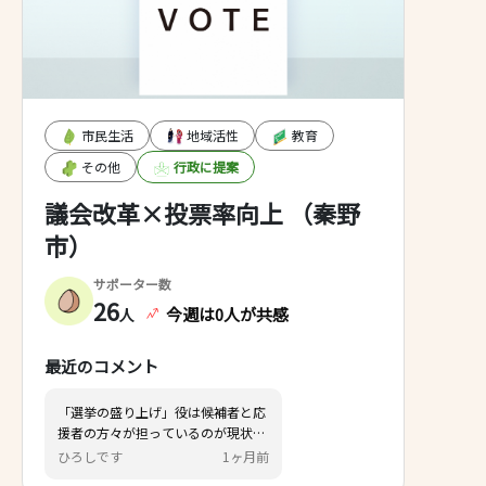
市民生活
地域活性
教育
その他
行政に提案
議会改革×投票率向上 （秦野
市）
サポーター数
26
今週は0人が共感
人
最近のコメント
「選挙の盛り上げ」役は候補者と応
援者の方々が担っているのが現状で
すが、投票率は伸びていません。
ひろしです
1ヶ月前
そこで、メディアでいうところの