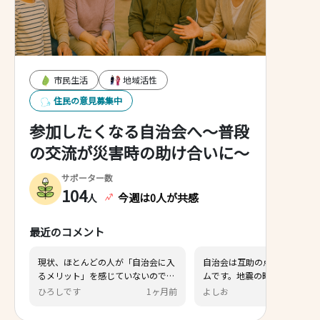
市民生活
地域活性
住民の意見募集中
参加したくなる自治会へ～普段
の交流が災害時の助け合いに～
サポーター数
104
今週は0人が共感
人
最近のコメント
どの人が「自治会に入
自治会は互助の点から必要なシステ
を感じていないのでは
ムです。地震の時、火災の時… 頼れ
か(私も感じていませ
るのは遠くの親戚よりもご近所さん
1ヶ月前
よしお
3ヶ月前
治会」の目的は何でしょ
です。お年寄りや小さい子供がいる
時の対応」や「住民の
場合は尚更です。 そんな大事な自治