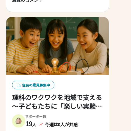
住民の意見募集中
理科のワクワクを地域で支える
～子どもたちに「楽しい実験」
をもっと！
サポーター数
19
今週は0人が共感
人