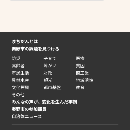
与でしょうか？それな
会の存続が危ぶまれています。加入
ではなく他の手段に代
しない方が増えている事もですが、
来るはずです。 昭和
組織の中心である役員へのなり手が
く「自治会」制度は、
いないのです。一度就任すると、ズ
ーズや現状と大きく乖
ルズルと何年も辞められない状況が
うに感じます。今一度
続いてしまう。役員になりたくない
のためか」を再定義
から加入もしない。 ここで提案です
まちだんとは
に即したやり方に改め
が秦野市共通の自治会運用基準（ル
います。
秦野市の課題を見つける
ール）を設定しては如何でしょう。
役員の任期は2年にするとか、自治
防災
子育て
医療
会毎にホームページを市の指導によ
り持つとか、連絡はSNSを使うとか
高齢者
障がい
貧困
（使えない方への通知は市役所がま
市民生活
財政
商工業
とめて行う） やってる人の負担を減
農林水産
観光
地域活性
らす大きな改革をしないと20年後に
文化振興
都市基盤
は自治会が無くなってしまいそうで
教育
す。
その他
みんなの声が、変化を生んだ事例
秦野市の参加議員
自治体ニュース