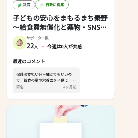
教育
行政に提案
子どもの安心をまもるまち秦野
～給食費無償化と薬物・SNS対
策の強化～
サポーター数
22
今週は0人が共感
人
最近のコメント
保護者支払い分＋補助でもいいの
で、給食の量や栄養面を子供に十分
な量にして欲しい
匿名
4ヶ月前