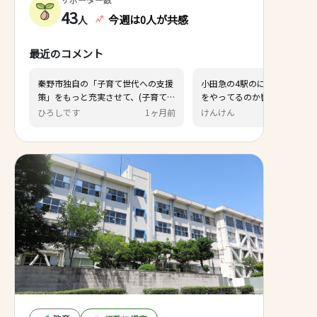
43
今週は0人が共感
人
最近のコメント
「子育て世代への支援
小田急の4駅のにぎわい創出はなに
充実させて、(子育て家
をやってるのか響かない。 若者があ
の移住•定住促進を図
つまるラウンドワン、ボーリング、
1ヶ月前
けんけん
3ヶ月前
いでしょうか。そうし
ゲームセンター、映画館などの娯楽
野市の魅力を併せてネ
施設やららぽーとのような商業施設
することで、少子高齢
の誘致を進めて欲しい。中学生以上
となるのではと思いま
の学生は市内で買い物や遊ぶことを
する場所がイオン以外にないので、
若者は秦野から離れていく。