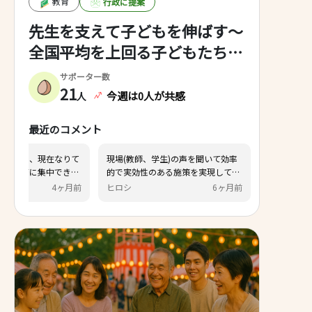
教育
行政に提案
先生を支えて子どもを伸ばす～
全国平均を上回る子どもたちの
力を育てよう～
サポーター数
21
今週は0人が共感
人
最近のコメント
先生はやることが多く、現在なりて
現場(教師、学生)の声を聞い
も少ない。先生が教育に集中できる
的で実効性のある施策を実現
ように、休憩や休憩がきちんと取れ
ださい。
匿名
4ヶ月前
ヒロシ
6
るようにし、授業準備にしっかりと
取り込めるようにするべき