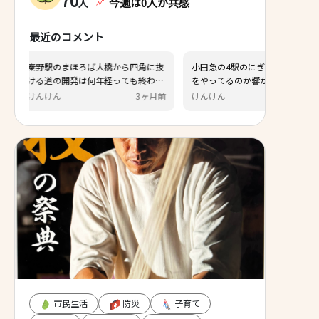
70
今週は0人が共感
人
最近のコメント
ろば大橋から四角に抜
小田急の4駅のにぎわい創出はなに
は何年経っても終わら
をやってるのか響かない。 若者があ
んでしょう。スピード
つまるラウンドワン、ボーリング、
3ヶ月前
けんけん
3ヶ月前
。他の事業も同じよう
ゲームセンター、映画館などの娯楽
施設やららぽーとのような商業施設
の誘致を進めて欲しい。中学生以上
の学生は市内で買い物や遊ぶことを
する場所がイオン以外にないので、
若者は秦野から離れていく。
市民生活
防災
子育て