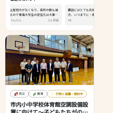
くなり、高校の数も減
趣旨にはとても共感しました。他
学生の定住化は大事だ
方、いつまでに・誰が・どのような
。応援してます。
スキームで、何を優先して進めてい
3ヶ月前
YK
7ヶ月前
くのか、タイムラインや具体的な施
策内容・想定される効果、などが見
えづらいと感じました。もう少し詳
しく示していただけると、より応援
しやすくなると感じました。
防災
教育
行政と協議・検討中
市内小中学校体育館空調設備設
置に向けて～子どもたちがのび