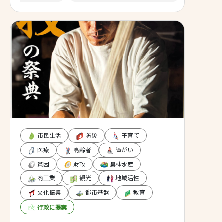
ルチャーパークに行く
した。 ランナーも飼い
持ちよく利用出来るよ
の開設を一早く望みま
市民生活
防災
子育て
医療
高齢者
障がい
貧困
財政
農林水産
商工業
観光
地域活性
文化振興
都市基盤
教育
行政に提案