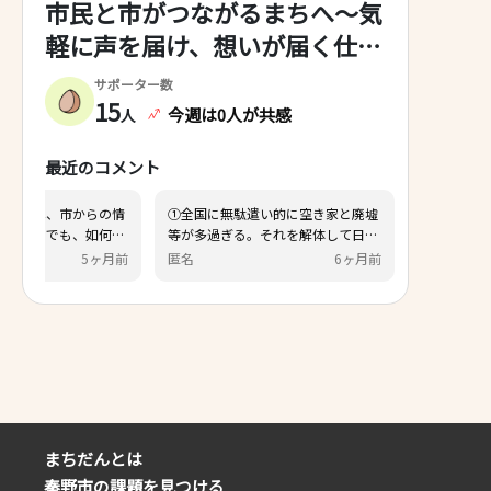
市民と市がつながるまちへ～気
軽に声を届け、想いが届く仕組
みづくり～
サポーター数
15
今週は0人が共感
人
最近のコメント
ついては、市からの情
①全国に無駄遣い的に空き家と廃墟
もデータでも、如何に
等が多過ぎる。それを解体して日本
届けることができるか
が綺麗になって欲しい。②自然破壊
5ヶ月前
匿名
6ヶ月前
で、効率的・効果的な
反対。失われた自然を回復させて欲
るよう、働きかけをし
しい。
 また、空き家対策につ
利活用と解体のそれぞ
を進めていき、危険な
ては、解体費用の補助
から創設し、管理不全
めていく予定です。
まちだんとは
秦野市の課題を見つける