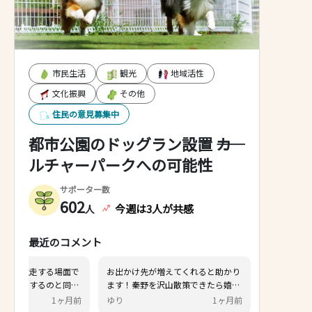
市民生活
観光
地域活性
文化振興
その他
住民の意見募集中
都市公園のドッグラン設置 ――カ
ルチャーパークへの可能性
サポーター数
602
今週は3人が共感
人
最近のコメント
イクが並走する場面で
お出かけ先が増えてくれると助かり
ヤしたりするのと同
ます！秦野を沢山散策できたら嬉し
と犬を散歩中の飼い主
いです。
1ヶ月前
ゆり
1ヶ月前
きヒヤヒヤします。 こ