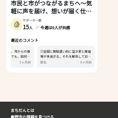
市民と市がつながるまちへ～気
軽に声を届け、想いが届く仕組
みづくり～
サポーター数
15
今週は0人が共感
人
最近のコメント
ついては、市からの情
①全国に無駄遣い的に空き家と廃墟
もデータでも、如何に
等が多過ぎる。それを解体して日本
届けることができるか
が綺麗になって欲しい。②自然破壊
5ヶ月前
匿名
6ヶ月前
で、効率的・効果的な
反対。失われた自然を回復させて欲
るよう、働きかけをし
しい。
 また、空き家対策につ
利活用と解体のそれぞ
を進めていき、危険な
ては、解体費用の補助
から創設し、管理不全
めていく予定です。
まちだんとは
秦野市の課題を見つける