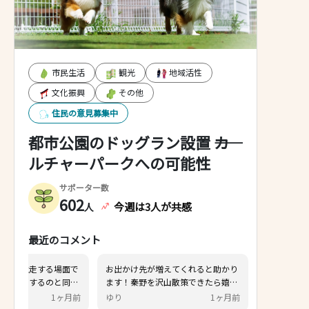
市民生活
観光
地域活性
文化振興
その他
住民の意見募集中
都市公園のドッグラン設置 ――カ
ルチャーパークへの可能性
サポーター数
602
今週は3人が共感
人
最近のコメント
イクが並走する場面で
お出かけ先が増えてくれると助かり
ヤしたりするのと同
ます！秦野を沢山散策できたら嬉し
と犬を散歩中の飼い主
いです。
1ヶ月前
ゆり
1ヶ月前
きヒヤヒヤします。 こ