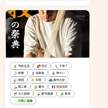
ルチャーパークに行く
した。 ランナーも飼い
持ちよく利用出来るよ
の開設を一早く望みま
市民生活
防災
子育て
医療
高齢者
障がい
貧困
財政
農林水産
商工業
観光
地域活性
文化振興
都市基盤
教育
行政に提案