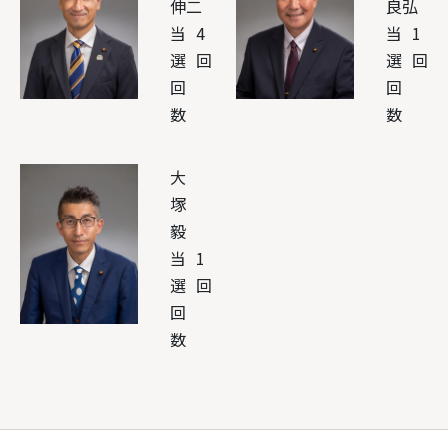
伸二
良弘
当
4
当
1
選
回
選
回
回
回
数
数
大
塚
毅
当
1
選
回
回
数