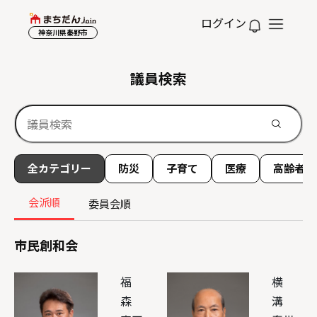
ログイン
神奈川県秦野市
議員検索
全カテゴリー
防災
子育て
医療
高齢者
会派順
委員会順
市民創和会
福
横
森
溝