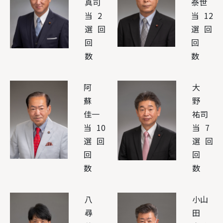
真司
泰世
当
2
当
12
選
回
選
回
回
回
数
数
阿
大
蘇
野
佳一
祐司
当
10
当
7
選
回
選
回
回
回
数
数
八
小山
尋
田